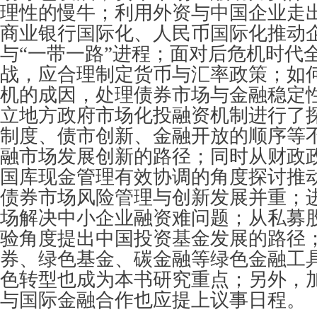
理性的慢牛；利用外资与中国企业走
商业银行国际化、人民币国际化推动
与“一带一路”进程；面对后危机时代
战，应合理制定货币与汇率政策；如
机的成因，处理债券市场与金融稳定
立地方政府市场化投融资机制进行了
制度、债市创新、金融开放的顺序等
融市场发展创新的路径；同时从财政
国库现金管理有效协调的角度探讨推
债券市场风险管理与创新发展并重；
场解决中小企业融资难问题；从私募
验角度提出中国投资基金发展的路径
券、绿色基金、碳金融等绿色金融工
色转型也成为本书研究重点；另外，
与国际金融合作也应提上议事日程。