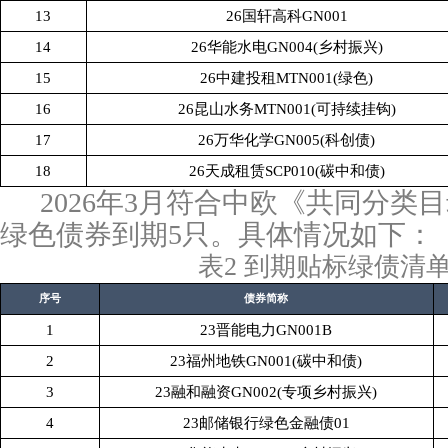
13
26国轩高科GN001
14
26华能水电GN004(乡村振兴)
15
26中建投租MTN001(绿色)
16
26昆山水务MTN001(可持续挂钩)
17
26万华化学GN005(科创债)
18
26天成租赁SCP010(碳中和债)
2026年3月符合中欧《共同分类
绿色债券到期5只。具体情况如下：
表
2
到期贴标绿债清
序号
债券简称
1
23晋能电力GN001B
2
23福州地铁GN001(碳中和债)
3
23融和融资GN002(专项乡村振兴)
4
23邮储银行绿色金融债01