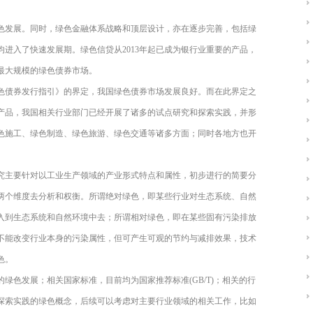
色发展。同时，绿色金融体系战略和顶层设计，亦在逐步完善，包括绿
进入了快速发展期。绿色信贷从2013年起已成为银行业重要的产品，
界最大规模的绿色债券市场。
色债券发行指引》的界定，我国绿色债券市场发展良好。而在此界定之
产品，我国相关行业部门已经开展了诸多的试点研究和探索实践，并形
色施工、绿色制造、绿色旅游、绿色交通等诸多方面；同时各地方也开
究主要针对以工业生产领域的产业形式特点和属性，初步进行的简要分
两个维度去分析和权衡。所谓绝对绿色，即某些行业对生态系统、自然
入到生态系统和自然环境中去；所谓相对绿色，即在某些固有污染排放
不能改变行业本身的污染属性，但可产生可观的节约与减排效果，技术
色。
绿色发展；相关国家标准，目前均为国家推荐标准(GB/T)；相关的行
探索实践的绿色概念，后续可以考虑对主要行业领域的相关工作，比如