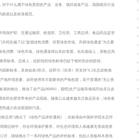
，对于什么属于绿色类型的产业、业务、项目或者产品，我国相关行业
的政策以及标准规范。
、环境保护部、交通运输部、铁道部、卫生部、工商总局、食品药品监管
门共同实施了以“提倡绿色消费、培育绿色市场、开辟绿色通道”为主要
绿色消费、绿色市场、绿色通道得以良好发展。在此基础上，质检总局
国家推荐标准。总体上，此阶段的绿色标准仍处于相对初步的阶段。
品的国家标准，具体如表3所示。此即为《目录》所支持“6.2生态农牧渔
于产地环境质量、农药使用等方面要求的严格程度，高于普通的“无公害
准的推出，推动了农产品(000061，股吧)生产运输等领域开始关注农
用农药化肥等带来的产品瑕疵。随着公众越来越关注食品安全，绿色食
进而减少农业面源的污染。
“质检总局”)推出了《绿色产品评价通则》；此标准由中国科学院生态环
命周期过程中，符合环境保护要求、对生态环境和人体健康无害或危害
7年12月，陆续推出了一系列绿色产品的评价标准，包括人造板和木质地