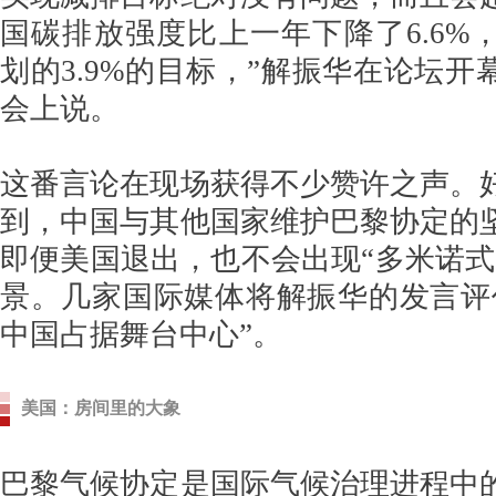
国碳排放强度比上一年下降了6.6%
划的3.9%的目标，”解振华在论坛
会上说。
这番言论在现场获得不少赞许之声。
到，中国与其他国家维护巴黎协定的
即便美国退出，也不会出现“多米诺式
景。几家国际媒体将解振华的发言评
中国占据舞台中心”。
美国：房间里的大象
巴黎气候协定是国际气候治理进程中