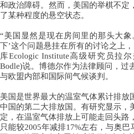
和政治障碍。然而，美国的举棋不定
了某种程度的悬空状态。
“美国显然是现在房间里的那头大象
下’这个问题悬挂在所有的讨论之上，
库Ecologic Institute高级研究员拉
Bodle)说。博德尔作为法律顾问，
与欧盟内部和国际间气候谈判。
美国是世界最大的温室气体累计排放
中国的第二大排放国。有研究显示，
定，在温室气体排放上可能走回头路，
只能较2005年减排17%左右，与奥巴