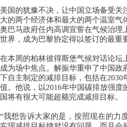
美国的犹豫不决，让中国立场备受关
大的两个经济体和最大的两个温室气
奥巴马政府任内高调宣誓在气候治理
世界，成为巴黎协定得以签订的最重
在本周的柏林彼得斯堡气候对话论坛
成为场中焦点。解振华重申了中国政
下自主制定的减排目标，包括在203
值。他说，以2016年中国碳排放强
国将有很大可能超额完成减排目标。
“我想告诉大家的是，按照现在的力度
实现减排目标绝对没有问题，而且会