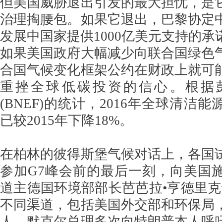
但美国威胁退出引发的最大担忧，是
治理掏腰包。如果它退出，巴黎协定
发展中国家提供1000亿美元支持的
如果美国政府大幅减少向联合国绿色
合国气候变化框架公约在财政上就可
重挫全球低碳投资的信心。根据
(BNEF)的统计，2016年全球清洁
已较2015年下降18%。
在柏林的彼得斯堡气候对话上，各国
参加G7峰会前的最后一刻，向美国
道主德国环境部部长芭芭拉•亨德里克
不同渠道，包括美国外交部和环保局
人。默克尔总理多次向特朗普本人呼