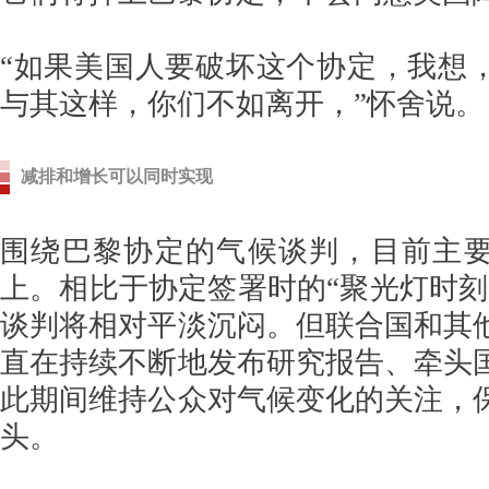
“如果美国人要破坏这个协定，我想
与其这样，你们不如离开，”怀舍说。
减排和增长可以同时实现
围绕巴黎协定的气候谈判，目前主
上。相比于协定签署时的“聚光灯时刻
谈判将相对平淡沉闷。但联合国和其
直在持续不断地发布研究报告、牵头
此期间维持公众对气候变化的关注，
头。