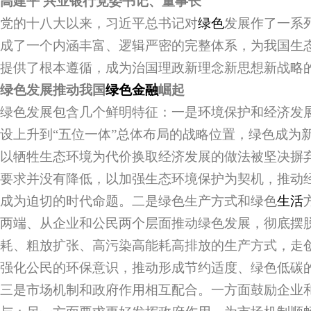
高建平 兴业银行党委书记、董事长
党的十八大以来，习近平总书记对
绿色
发展作了一系
成了一个内涵丰富、逻辑严密的完整体系，为我国生
提供了根本遵循，成为治国理政新理念新思想新战略
绿色发展推动我国
绿色金融
崛起
绿色发展包含几个鲜明特征：一是环境保护和经济发
设上升到“五位一体”总体布局的战略位置，绿色成为
以牺牲生态环境为代价换取经济发展的做法被坚决摒
要求并没有降低，以加强生态环境保护为契机，推动
成为迫切的时代命题。二是绿色生产方式和绿色
生活
两端、从企业和公民两个层面推动绿色发展，彻底摆
耗、粗放扩张、高污染高能耗高排放的生产方式，走
强化公民的环保意识，推动形成节约适度、绿色低碳
三是市场机制和政府作用相互配合。一方面鼓励企业