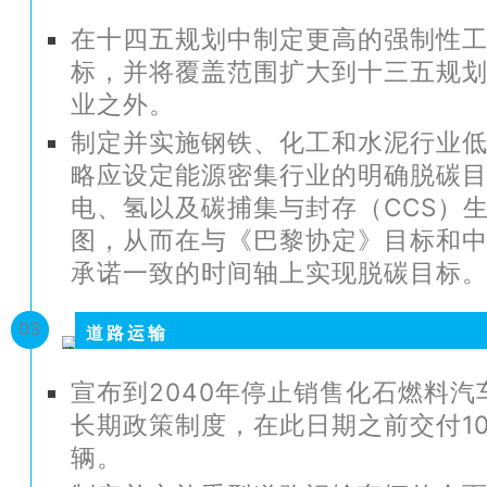
在十四五规划中制定更高的强制性
标，并将覆盖范围扩大到十三五规
业之外。
制定并实施钢铁、化工和水泥行业
略应设定能源密集行业的明确脱碳
电、氢以及碳捕集与封存（CCS）
图，从而在与《巴黎协定》目标和中
承诺一致的时间轴上实现脱碳目标
03
道路运输
宣布到2040年停止销售化石燃料
长期政策制度，在此日期之前交付10
辆。