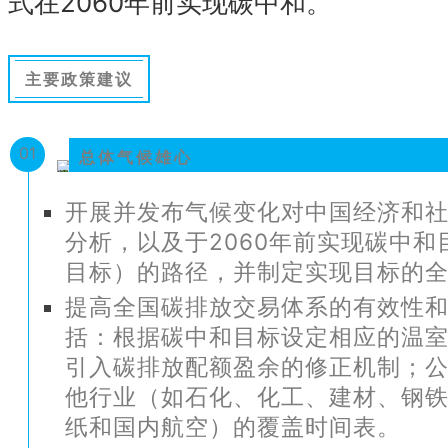
式在2060年前实现碳中和。
主要政策建议
01
总体气候雄心
开展并发布气候变化对中国经济和
分析，以及于2060年前实现碳中
目标）的路径，并制定实现目标的
提高全国碳排放交易体系的有效性
括：根据碳中和目标设定相应的温
引入碳排放配额盈余的修正机制；
他行业（如石化、化工、建材、钢
纸和国内航空）的覆盖时间表。