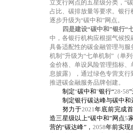
立支行网点的五星级分类，
“
占比、碳排放量等要求。银行
逐步升级为
“
碳中和
”
网点。
四是建设
“
碳中和
”
银行“
中，各银行机构应根据气候投
具备适配性的碳金融管理与服
机制
”
升级为
“
七单机制
”
（单列
金价格、单设风险管理指标、
息披露），通过绿色专营支行
推进碳金融服务品牌创建。
制定
“
碳中和
”
银行“
28
·
58
制定银行碳达峰与碳中和
努力于
2021
年底前完成
造三星级以上“碳中和”网点
5
营的“碳达峰”，
2058
年前实现