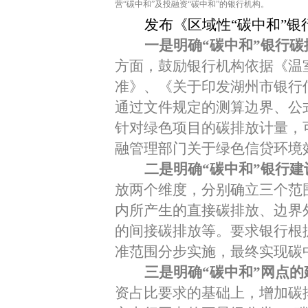
营
“
碳中和
”
及
投融资
“
碳中和
”
的银行机构
。
发布《区域性“碳中和”银
一是明确“碳中和”银行
方面，鼓励银行机构依据《温
准》、《关于印发湖州市银行
通过文件规定的测算边界、公
针对绿色项目的碳排放计量，
融管理部门关于绿色信贷环境
二是明确
“
碳中和
”
银行建
放两个维度，分别确立三个范
内所产生的直接碳排放、边界
的间接碳排放等。要求银行根
准范围分步实施，最终实现碳
三是明确
“
碳中和
”
网点的
资占比要求的基础上，增加碳