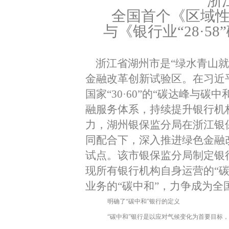
浙
全国首个《区域性
与《银行业“
28
·
58
浙江省
湖州市是
“
绿水青山就
金融改革创新试验区。在习近
国家
“30·60”
的
“
碳达峰与碳中
融服务体系，持续提升银行机
力，湖州银保监分局在浙江银
同配合下，深入推进绿色金融
试点。该市银保监分局制定银
现所有银行机构自身运营的“碳
业务的“碳中和”，力争成为
明确了“碳中和”银行的定义
“
碳中和
”
银行是以应对气候变化为首要目标，