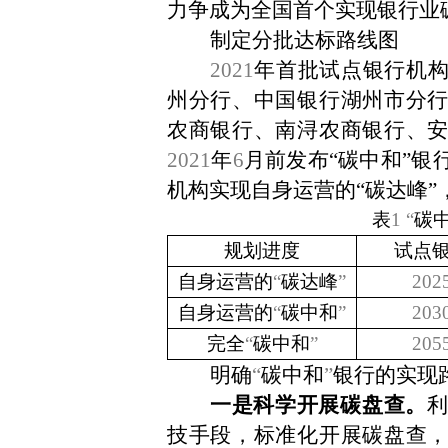
力争成为全国首个实现银行业
制定分批达标路线图
2021
年首批试点银行机
州分行、中国银行湖州市分
农商银行、南浔农商银行、
2021
年
6
月前发布“碳中和”银
机构实现自身运营的“碳达峰”
表
1 “
碳
规划进度
试点
自身运营的
“
碳达峰
”
202
自身运营的
“
碳中和
”
203
完全
“
碳中和
”
205
明确
“
碳中和
”
银行的实现
一是科学开展碳盘查。
技手段，标准化开展碳盘查