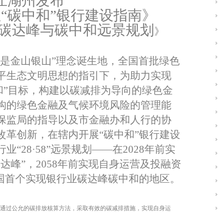
江湖州发布
“碳中和”银行建设指南》
”碳达峰与碳中和远景规划
》
是金山银山
”
理念诞生地，全国首批绿色
平生态文明思想的指引下，为助力实现
和
”
目标，构建以碳减排为导向的绿色金
构的绿色金融及气候环境风险的管理能
保监局的指导以及市金融办和人行的协
改革创新，在辖内开展“碳中和”银行建设
行业“
28
·
58
”远景规划——在
2028
年前实
达峰”，
2058
年前实现自身运营及投融资
全国首个实现银行业碳达峰碳中和的地区。
通过公允的碳排放核算方法，采取有效的碳减排措施，实现自身运