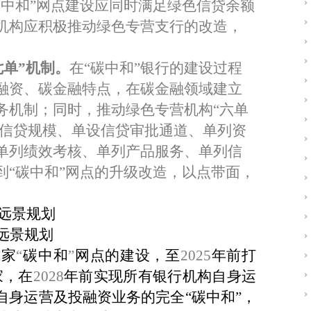
碳中和
”
网点建设应同时满足绿色信贷余额
机构应积极推动绿色专营支行的改造，
七单”机制。
在
“
碳中和
”
银行的建设过程
融资、碳金融特点，在碳金融领域建立
务机制；同时，推动绿色专营机构
“
六单
信贷规模、单设信贷审批通道、单列资
单列绩效考核、单列产品服务、单列信
到
“
碳中和
”
网点的升级改造，以点带面，
”远景规划
远景规划
首家
“
碳中和
”
网点的建设，至
2025
年前打
家，在
2028
年前实现所有银行机构自身运
自身运营及投融资业务的完全“碳中和”，