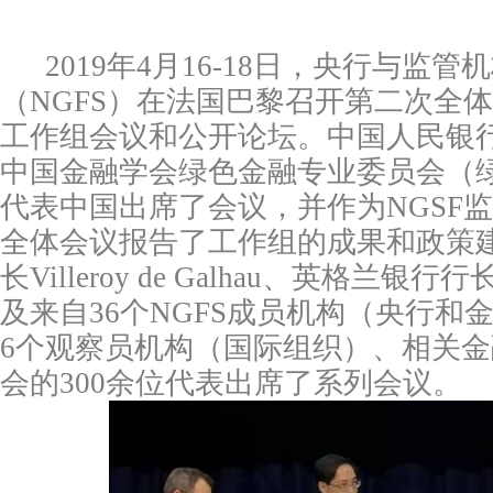
2019
年
4
月
16-18
日，央行与监管机
（
NGFS
）在法国巴黎召开第二次全体
工作组会议和公开论坛。中国人民银
中国金融学会绿色金融专业委员会（
代表中国出席了会议，并作为
NGSF
监
全体会议报告了工作组的成果和政策
长
Villeroy de Galhau
、英格兰银行行
及来自
36
个
NGFS
成员机构（央行和
6
个观察员机构（国际组织）、相关金
会的
300
余位代表出席了系列会议。