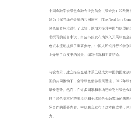
中国金融学会绿色金融专业委员会（绿金委）和欧洲投
题为《探寻绿色金融的共同语言 （The Need for a Comm
绿色债券标准进行了比较，以期为提升中国与欧盟的
书撰写的前言中说，白皮书的发布为深入开展绿色金
色资本流动提供了重要参考。中国人民银行行长特别顾问、绿
上介绍了白皮书的背景、编制情况和主要结论。
马骏表示，建立绿色金融体系已经成为中国的国家战
国的共同推动下，全球绿色债券发展迅速，2017年绿
增长态势。然而，在许多国家和市场还缺乏对绿色金
碍了绿色资本的跨境流动和全球绿色金融市场的未来
际合作的重要内容。中欧联合发布了这本白皮书，体
力。