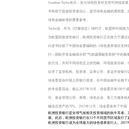
Jonathan Taylor表示，加大绿色投资对支持
书有助于提振投资者信心，提升绿色金融的透明度。
绿色金融标准的重要参考。
Taylor说，作为《巴黎协定》缔约方，欧盟和中
为欧盟的政策性银行，欧洲投资银行正在致力于通过
白皮书比较了中国绿金委编制的《绿色债券项目支持目录
行—国际开发金融俱乐部“气候减缓融资原则”中的
的方法，并对不同绿色定义的范畴、环境政策目标、
征求了监管机构、投资者、证券公司、多边开发银行
绿金委是由中国人民银行批准，在中国金融学会旗下
的专业委员会。截止2017年10月，绿金委共有19
司、基金管理公司、券商、绿色企业、第三方服务机构
融业总资产的70%。2015年12月，绿金委发布了中
欧洲投资银行是全球气候相关投资领域的执牛耳者。2
驱。此后，欧洲投资银行在11个不同货币区域发行了
欧洲投资银行成为全球最大的绿色债券发行人。201