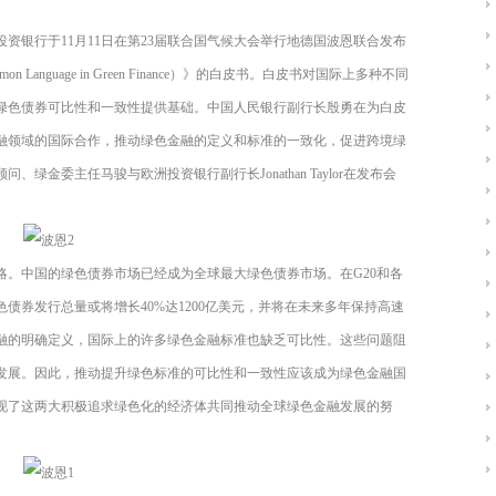
资银行于11月11日在第23届联合国气候大会举行地德国波恩联合发布
on Language in Green Finance）》的白皮书。白皮书对国际上多种不同
绿色债券可比性和一致性提供基础。中国人民银行副行长殷勇在为白皮
融领域的国际合作，推动绿色金融的定义和标准的一致化，促进跨境绿
金委主任马骏与欧洲投资银行副行长Jonathan Taylor在发布会
略。中国的绿色债券市场已经成为全球最大绿色债券市场。在G20和各
色债券发行总量或将增长40%达1200亿美元，并将在未来多年保持高速
融的明确定义，国际上的许多绿色金融标准也缺乏可比性。这些问题阻
发展。因此，推动提升绿色标准的可比性和一致性应该成为绿色金融国
现了这两大积极追求绿色化的经济体共同推动全球绿色金融发展的努