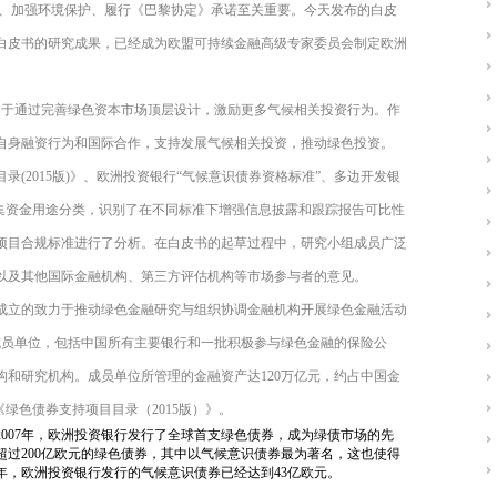
可持续发展、加强环境保护、履行《巴黎协定》承诺至关重要。今天发布的白皮
白皮书的研究成果，已经成为欧盟可持续金融高级专家委员会制定欧洲
国致力于通过完善绿色资本市场顶层设计，激励更多气候相关投资行为。作
自身融资行为和国际合作，支持发展气候相关投资，推动绿色投资。
(2015版)》、欧洲投资银行“气候意识债券资格标准”、多边开发银
募集资金用途分类，识别了在不同标准下增强信息披露和跟踪报告可比性
项目合规标准进行了分析。在白皮书的起草过程中，研究小组成员广泛
以及其他国际金融机构、第三方评估机构等市场参与者的意见。
成立的致力于推动绿色金融研究与组织协调金融机构开展绿色金融活动
0个成员单位，包括中国所有主要银行和一批积极参与绿色金融的保险公
和研究机构。成员单位所管理的金融资产达120万亿元，约占中国金
国《绿色债券支持项目目录（2015版）》。
007年，欧洲投资银行发行了全球首支绿色债券，成为绿债市场的先
超过200亿欧元的绿色债券，其中以气候意识债券最为著名，这也使得
7年，欧洲投资银行发行的气候意识债券已经达到43亿欧元。