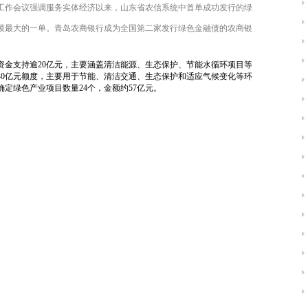
工作会议强调服务实体经济以来，山东省农信系统中首单成功发行的绿
模最大的一单。青岛农商银行成为全国第二家发行绿色金融债的农商银
供资金支持逾20亿元，主要涵盖清洁能源、生态保护、节能水循环项目等
40亿元额度，主要用于节能、清洁交通、生态保护和适应气候变化等环
定绿色产业项目数量24个，金额约57亿元。