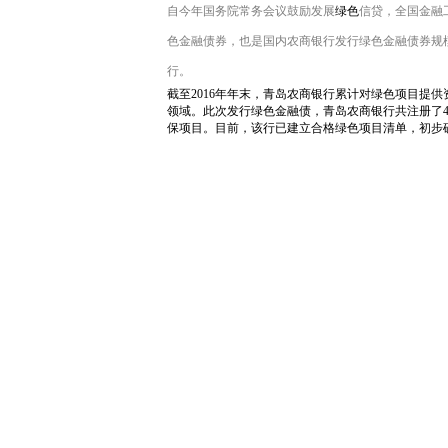
自今年国务院常务会议鼓励发展
绿色
信贷，全国金融
色金融债券，也是国内农商银行发行绿色金融债券规
行。
截至2016年年末，青岛农商银行累计对绿色项目提
领域。此次发行绿色金融债，青岛农商银行共注册了
保项目。目前，该行已建立合格绿色项目清单，初步确