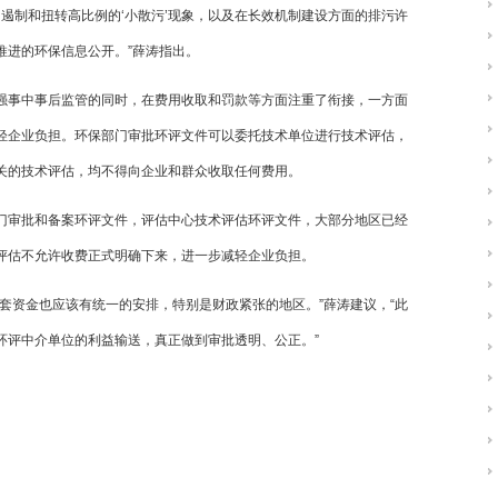
，遏制和扭转高比例的‘小散污’现象，以及在长效机制建设方面的排污许
推进的环保信息公开。”薛涛指出。
强事中事后监管的同时，在费用收取和罚款等方面注重了衔接，一方面
轻企业负担。环保部门审批环评文件可以委托技术单位进行技术评估，
关的技术评估，均不得向企业和群众收取任何费用。
门审批和备案环评文件，评估中心技术评估环评文件，大部分地区已经
评估不允许收费正式明确下来，进一步减轻企业负担。
套资金也应该有统一的安排，特别是财政紧张的地区。”薛涛建议，“此
环评中介单位的利益输送，真正做到审批透明、公正。”