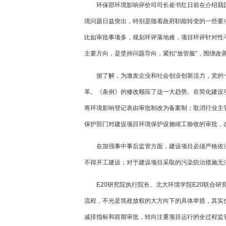
环保部环境影响评价司司长崔书红日前在介绍我
境问题日益突出，特别是随着政府职能转变的一些要
比如审批事项多，规划环评落地难，项目环评针对性不
主要方向，是坚持问题导向，紧扣“放管服”，围绕改
据了解，为激发企业和社会创业创新活力，党的
革。《条例》的修改顺应了这一大趋势。在简化建设
将环境影响登记表由审批制改为备案制；取消行业主
保护部门对建设项目环境保护设施竣工验收的审批，
在加强事中事后监管方面，建设项目必须严格依
不得开工建设；对于建设项目采取的污染防治措施无
E20研究院执行院长、北大环境学院E20联合
流程，不光是简政放权的大方向下的具体举措，其实
减排指标和前期审批，转向注重项目运行的全过程监