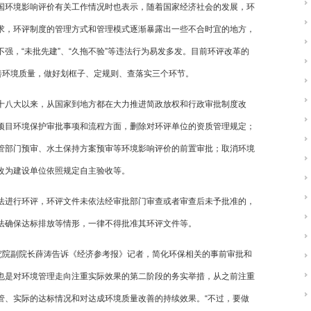
国环境影响评价有关工作情况时也表示，随着国家经济社会的发展，环
求，环评制度的管理方式和管理模式逐渐暴露出一些不合时宜的地方，
强，“未批先建”、“久拖不验”等违法行为易发多发。目前环评改革的
善环境质量，做好划框子、定规则、查落实三个环节。
十八大以来，从国家到地方都在大力推进简政放权和行政审批制度改
项目环境保护审批事项和流程方面，删除对环评单位的资质管理规定；
管部门预审、水土保持方案预审等环境影响评价的前置审批；取消环境
改为建设单位依照规定自主验收等。
法进行环评，环评文件未依法经审批部门审查或者审查后未予批准的，
法确保达标排放等情形，一律不得批准其环评文件等。
研究院副院长薛涛告诉《经济参考报》记者，简化环保相关的事前审批和
也是对环境管理走向注重实际效果的第二阶段的务实举措，从之前注重
管、实际的达标情况和对达成环境质量改善的持续效果。“不过，要做