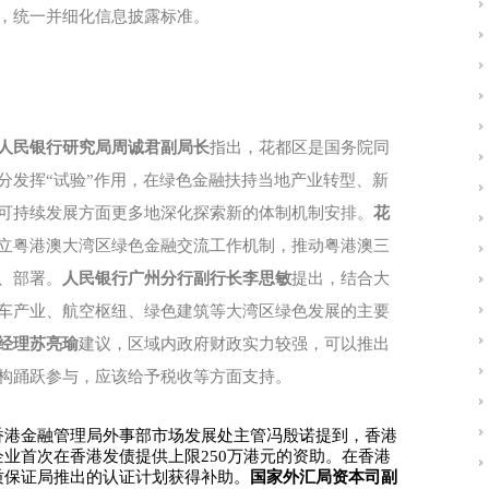
，统一并细化信息披露标准。
人民银行研究局周诚君副局长
指出，花都区是国务院同
分发挥“试验”作用，在绿色金融扶持当地产业转型、新
可持续发展方面更多地深化探索新的体制机制安排。
花
立粤港澳大湾区绿色金融交流工作机制，推动粤港澳三
、部署。
人民银行广州分行副行长李思敏
提出，结合大
车产业、航空枢纽、绿色建筑等大湾区绿色发展的主要
经理苏亮瑜
建议，区域内政府财政实力较强，可以推出
构踊跃参与，应该给予税收等方面支持。
香港金融管理局外事部市场发展处主管冯殷诺提到，香港
业首次在香港发债提供上限250万港元的资助。在香港
质保证局推出的认证计划获得补助。
国家外汇局资本司副