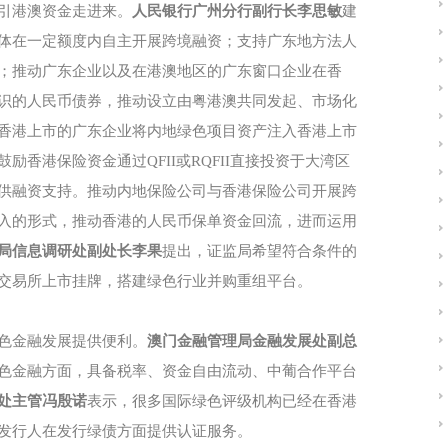
引港澳资金走进来。
人民银行广州分行副行长李思敏
建
体在一定额度内自主开展跨境融资；支持广东地方法人
；推动广东企业以及在港澳地区的广东窗口企业在香
识的人民币债券，推动设立由粤港澳共同发起、市场化
香港上市的广东企业将内地绿色项目资产注入香港上市
鼓励香港保险资金通过QFII或RQFII直接投资于大湾区
供融资支持。推动内地保险公司与香港保险公司开展跨
入的形式，推动香港的人民币保单资金回流，进而运用
局信息调研处副处长李果
提出，证监局希望符合条件的
交易所上市挂牌，搭建绿色行业并购重组平台。
色金融发展提供便利。
澳门金融管理局金融发展处副总
色金融方面，具备税率、资金自由流动、中葡合作平台
处主管冯殷诺
表示，很多国际绿色评级机构已经在香港
发行人在发行绿债方面提供认证服务。