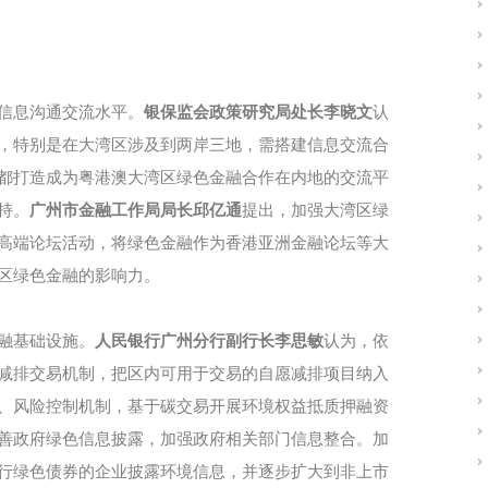
信息沟通交流水平。
银保监会政策研究局处长李晓文
认
，特别是在大湾区涉及到两岸三地，需搭建信息交流合
都打造成为粤港澳大湾区绿色金融合作在内地的交流平
持。
广州市金融工作局局长邱亿通
提出，加强大湾区绿
高端论坛活动，将绿色金融作为香港亚洲金融论坛等大
区绿色金融的影响力。
融基础设施。
人民银行广州分行副行长李思敏
认为，依
减排交易机制，把区内可用于交易的自愿减排项目纳入
、风险控制机制，基于碳交易开展环境权益抵质押融资
善政府绿色信息披露，加强政府相关部门信息整合。加
行绿色债券的企业披露环境信息，并逐步扩大到非上市