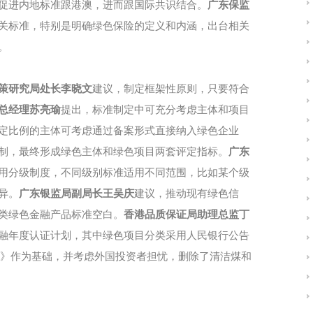
促进内地标准跟港澳，进而跟国际共识结合。
广东保监
关标准，特别是明确绿色保险的定义和内涵，出台相关
。
策研究局处长李晓文
建议，制定框架性原则，只要符合
总经理苏亮瑜
提出，标准制定中可充分考虑主体和项目
定比例的主体可考虑通过备案形式直接纳入绿色企业
制，最终形成绿色主体和绿色项目两套评定指标。
广东
用分级制度，不同级别标准适用不同范围，比如某个级
异。
广东银监局副局长王吴庆
建议，推动现有绿色信
类绿色金融产品标准空白。
香港品质保证局助理总监丁
融年度认证计划，其中绿色项目分类采用人民银行公告
目录》作为基础，并考虑外国投资者担忧，删除了清洁煤和